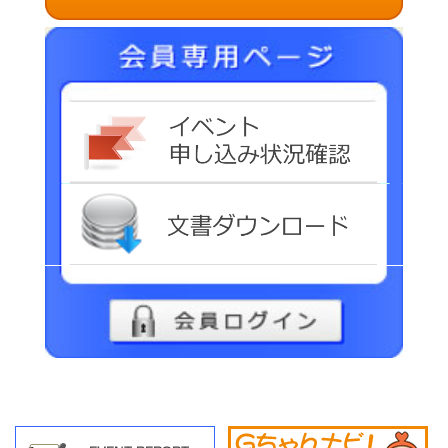
イベ
文書