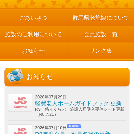
リンク集
ごあいさつ
群馬県老施協について
群馬県老施協について
施設のご利用について
会員施設一覧
施設のご利用案内
お知らせ
リンク集
事務局連絡先・所在地
お問い合わせ
お知らせ
会員専用ページ
2026年07月29日
軽費老人ホームガイドブック 更新
P.9 悠々くらぶ 施設入居受入要件シート更新
（R8.7.21）
2026年07月10日