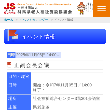
群馬県老人福祉施設
ホーム
イベントカレンダー
イベント情報
ホーム
イベント情報
ごあいさつ
会員施設一覧
日時
2025年11月05日 14:00～
正副会長会議
イベントカレンダー
目的・趣旨
イベント報告
日時
開始：令和7年11月05日／14:00
終了：
お知らせ一覧
場所
社会福祉総合センター3階301会議室
主催
県老施協