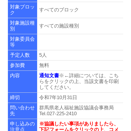
リンク集
対象ブロッ
すべてのブロック
ク
群馬県老施協について
対象施設種
すべての施設種別
別
施設のご利用案内
対象委員会
等
事務局連絡先・所在地
予定人数
5人
参加費
無料
お問い合わせ
内容
通知文書
※←詳細については、こち
らをクリックの上、当該文書を印刷
してください。
会員専用ページ
締切
令和7年10月31日
問い合わせ
群馬県老人福祉施設協議会事務局
先
Tel.027-225-2410
申し込みの
※協議したい事項がありましたら、
注意点
下記フォームをクリックの上、コメ