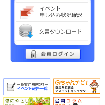
イベ
文書