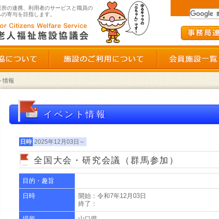
群馬県老人福祉施設協議会
業所の連携、利用者のサービスと職員の
への寄与を目指します。
群馬県老施協について
施設のご利用につい
ト情報
イベント情報
日時
2025年12月03日～
ント申し込み状況確認
全国大会・研究会議（群馬参加）
目的・趣旨
ダウンロード
日時
開始：令和7年12月03日
終了：
場所
山口県