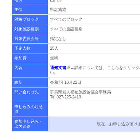
主催
県老施協
対象ブロック
すべてのブロック
対象施設種別
すべての施設種別
対象委員会等
指定なし
予定人数
25人
参加費
無料
内容
通知文書
※←詳細については、こちらをクリック
い。
締切
令和7年10月22日
問い合わせ先
群馬県老人福祉施設協議会事務局
Tel.027-225-2410
申し込みの注意
点
参加申し込み・
現在、お申し込み頂け
出欠連絡