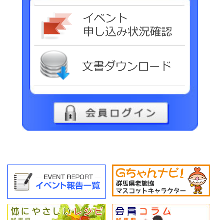
イベ
文書