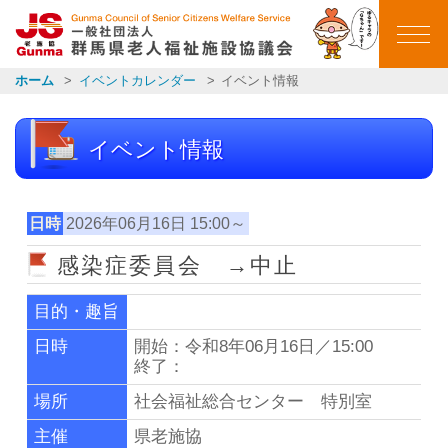
群馬県老人福祉施設
ホーム
イベントカレンダー
イベント情報
ホーム
イベント情報
ごあいさつ
会員施設一覧
日時
2026年06月16日 15:00～
感染症委員会 →中止
イベントカレンダー
目的・趣旨
イベント報告
日時
開始：令和8年06月16日／15:00
終了：
お知らせ一覧
場所
社会福祉総合センター 特別室
主催
県老施協