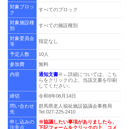
リンク集
対象ブロッ
すべてのブロック
ク
群馬県老施協について
対象施設種
すべての施設種別
別
施設のご利用案内
対象委員会
指定なし
等
事務局連絡先・所在地
予定人数
10人
参加費
無料
お問い合わせ
内容
通知文書
※←詳細については、こち
らをクリックの上、当該文書を印刷
してください。
会員専用ページ
締切
令和8年06月14日
問い合わせ
群馬県老人福祉施設協議会事務局
先
Tel.027-225-2410
申し込みの
※協議したい事項がありましたら、
注意点
下記フォームをクリックの上、コメ