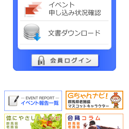
イベ
文書