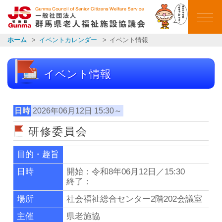
群馬県老人福祉施設
ホーム
イベントカレンダー
イベント情報
ホーム
イベント情報
ごあいさつ
会員施設一覧
日時
2026年06月12日 15:30～
研修委員会
イベントカレンダー
目的・趣旨
イベント報告
日時
開始：令和8年06月12日／15:30
終了：
お知らせ一覧
場所
社会福祉総合センター2階202会議室
主催
県老施協