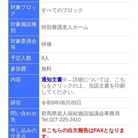
リンク集
対象ブロッ
すべてのブロック
ク
群馬県老施協について
対象施設種
特別養護老人ホーム
別
施設のご利用案内
対象委員会
研修
等
事務局連絡先・所在地
予定人数
8人
参加費
無料
お問い合わせ
内容
通知文書
※←詳細については、こち
らをクリックの上、当該文書を印刷
してください。
会員専用ページ
締切
令和8年06月05日
問い合わせ
群馬県老人福祉施設協議会事務局
先
Tel.027-225-2410
申し込みの
※こちらの出欠報告はFAXとなりま
注意点
す。