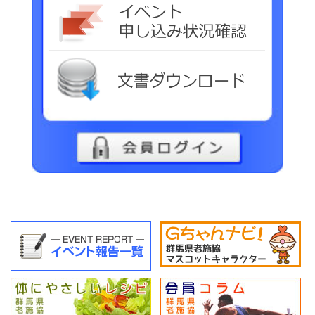
イベ
文書