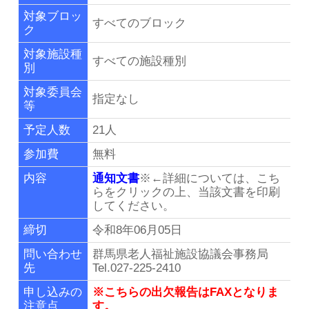
リンク集
対象ブロッ
すべてのブロック
ク
群馬県老施協について
対象施設種
すべての施設種別
別
施設のご利用案内
対象委員会
指定なし
等
事務局連絡先・所在地
予定人数
21人
参加費
無料
お問い合わせ
内容
通知文書
※←詳細については、こち
らをクリックの上、当該文書を印刷
してください。
会員専用ページ
締切
令和8年06月05日
問い合わせ
群馬県老人福祉施設協議会事務局
先
Tel.027-225-2410
申し込みの
※こちらの出欠報告はFAXとなりま
注意点
す。