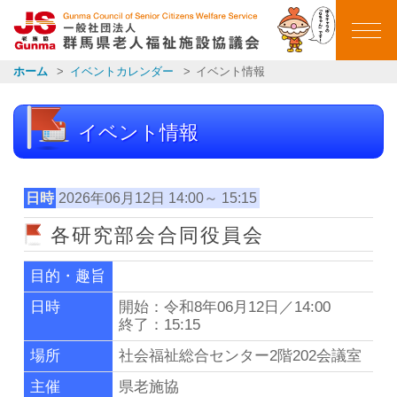
群馬県老人福祉施設
ホーム
イベントカレンダー
イベント情報
ホーム
イベント情報
ごあいさつ
会員施設一覧
日時
2026年06月12日 14:00～ 15:15
各研究部会合同役員会
イベントカレンダー
目的・趣旨
イベント報告
日時
開始：令和8年06月12日／14:00
終了：15:15
お知らせ一覧
場所
社会福祉総合センター2階202会議室
主催
県老施協